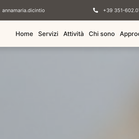
annamaria.dicintio
+39 351-602.0
Home
Servizi
Attività
Chi sono
Appro